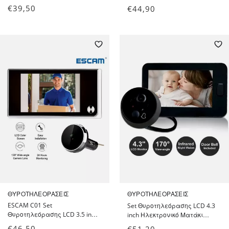
1080p 4x Digital Zoom με
με Κάμερα, Κουδούνι και
€
39,50
€
44,90
έγχρωμη νυχτερινή όραση με
δυνατότητα εγγραφής Video
APP iCSee - WiFi PTZ Wireless IP
ALLOYSEED R11-BK - OEM
Camera AI Human Detection
ΘΥΡΟΤΗΛΕΟΡΆΣΕΙΣ
ΘΥΡΟΤΗΛΕΟΡΆΣΕΙΣ
ESCAM C01 Set
Set Θυροτηλεόρασης LCD 4.3
Θυροτηλεόρασης LCD 3.5 inch
inch Ηλεκτρονικό Ματάκι
Ηλεκτρονικό Ματάκι Πόρτας
Πόρτας με Κάμερα HD 1 MP
€
46,50
€
51,20