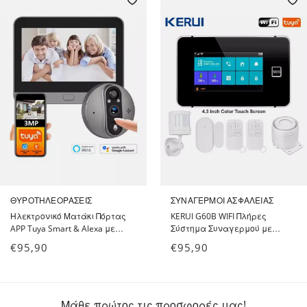
System
ΘΥΡΟΤΗΛΕΟΡΆΣΕΙΣ
ΣΥΝΑΓΕΡΜΟΊ ΑΣΦΑΛΕΊΑΣ
Ηλεκτρονικό Ματάκι Πόρτας
KERUI G60B WIFI Πλήρες
APP Tuya Smart & Alexa με
Σύστημα Συναγερμού με
Κάμερα HD 3 MP και Monitor
Ανιχνευτή Κίνησης, Αισθητήρα
€
95,90
€
95,90
LCD 4.3 inch, Κουδούνι &
Πόρτας, Σειρήνα, 2
5000mAh Μπαταρία - Color
Τηλεχειριστήρια, 2 Tags RFID
Screen Peephole Door Camera
και έλεγχο μέσω WiFi,
τηλεφώνου GSM και οθόνη 4.3
ιντσών - Alarm System
Μάθε πρώτος τις προσφορές μας!