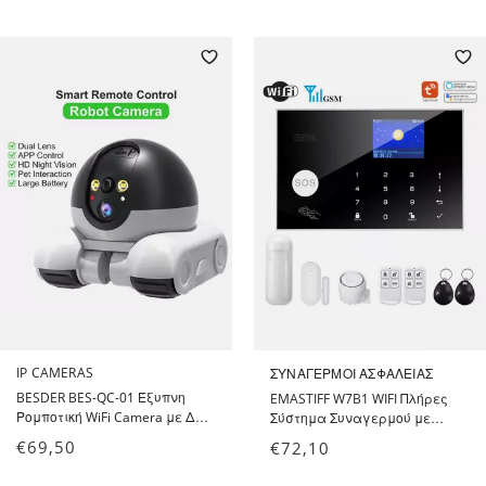
KAM Pro - Dual Lens 2x4MP WiFi
Τηλεχειριστήρια, 2 Tags RFID
PTZ Wireless IP Camera 5X
και έλεγχο μέσω WiFi,
Digital Zoom AI Human
τηλεφώνου GSM Λευκό Πάνελ
Detection
IP CAMERAS
ΣΥΝΑΓΕΡΜΟΊ ΑΣΦΑΛΕΊΑΣ
BESDER BES-QC-01 Έξυπνη
EMASTIFF W7B1 WIFI Πλήρες
Ρομποτική WiFi Camera με Δύο
Σύστημα Συναγερμού με
Φακούς APP V360 Pro - Smart
Ανιχνευτή Κίνησης, Αισθητήρα
€
69,50
€
72,10
Robot Camera Dual Lens HD
Πόρτας, Σειρήνα, 2
1080P with Built in Large Battery
Τηλεχειριστήρια, 2 Tags RFID