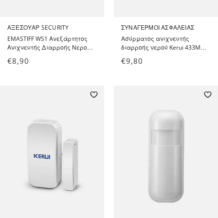
ΑΞΕΣΟΥΆΡ SECURITY
ΣΥΝΑΓΕΡΜΟΊ ΑΣΦΑΛΕΊΑΣ
EMASTIFF WS1 Ανεξάρτητος
Ασύρματος ανιχνευτής
Ανιχνευτής Διαρροής Νερού
διαρροής νερού Kerui 433Mhz
120db - Water Leakage Alarm
για συστήματα συναγερμών
€
8,90
€
9,80
Kerui και συμβατά