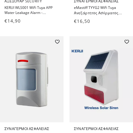
ΑΞΕΣΟΥΆΡ SECURITY
ΣΥΝΑΓΕΡΜΟΊ ΑΣΦΑΛΕΊΑΣ
KERUI WLS001 WiFi Tuya APP
eMastiff TYYG2 WiFi Tuya
Water Leakage Alarm -
Ανεξάρτητος Ασύρματος
Ασύρματος Ανεξάρτητος
Ανιχνευτής Καπνού - App
€
14,90
€
16,50
Ανιχνευτής Διαρροής Νερού
Control Fire Protection Smoke
Smart Home
Detector
ΣΥΝΑΓΕΡΜΟΊ ΑΣΦΑΛΕΊΑΣ
ΣΥΝΑΓΕΡΜΟΊ ΑΣΦΑΛΕΊΑΣ