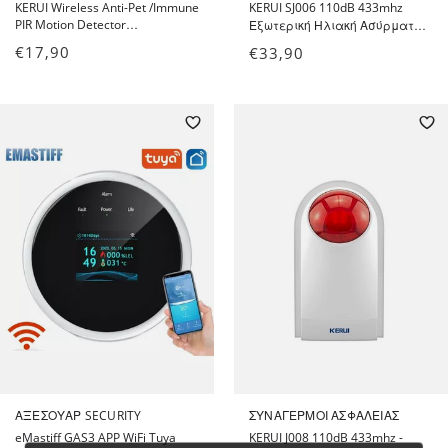
KERUI Wireless Anti-Pet /Immune
KERUI SJ006 110dB 433mhz
PIR Motion Detector
Εξωτερική Ηλιακή Ασύρματη
Αισθητήρας υπέρυθρων με
Σειρήνα για Συναγερμούς
€
17,90
€
33,90
ανοχή σε κατοικίδια για
Ασφαλείας - Solar Alarm Siren
συναγερμούς Kerui
ΑΞΕΣΟΥΆΡ SECURITY
ΣΥΝΑΓΕΡΜΟΊ ΑΣΦΑΛΕΊΑΣ
eMastiff GAS3 APP WiFi Tuya
KERUI J008 110dB 433mhz -