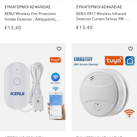
ΣΥΝΑΓΕΡΜΟΊ ΑΣΦΑΛΕΊΑΣ
ΣΥΝΑΓΕΡΜΟΊ ΑΣΦΑΛΕΊΑΣ
KERUI Wireless Fire Protection
KERUI P817 Wireless Infrared
Detector Curtain Sensor PIR -
Smoke Detector - Ασύρματος
Αισθητήρας υπέρυθρων τύπου
Ανιχνευτής Καπνού για
€
13,40
€
13,40
κουρτίνας
Συναγερμούς 433MHz KERUI
και συμβατούς