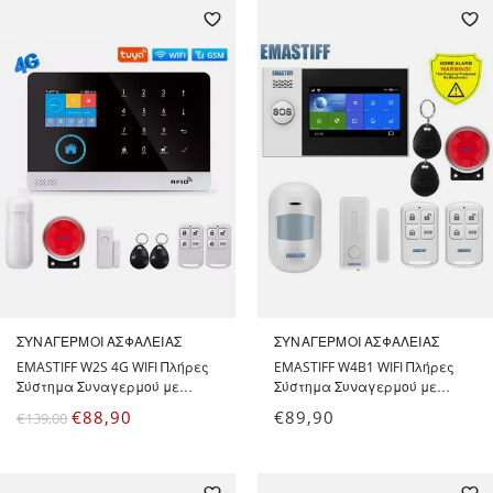
τηλεφώνου GSM
ΣΥΝΑΓΕΡΜΟΊ ΑΣΦΑΛΕΊΑΣ
ΣΥΝΑΓΕΡΜΟΊ ΑΣΦΑΛΕΊΑΣ
EMASTIFF W2S 4G WIFI Πλήρες
EMASTIFF W4B1 WIFI Πλήρες
Σύστημα Συναγερμού με
Σύστημα Συναγερμού με
Ανιχνευτή Κίνησης, Αισθητήρα
Ανιχνευτή Κίνησης, Αισθητήρα
€
88,90
€
89,90
€
139,00
Πόρτας, Σειρήνα, 2
Πόρτας, Σειρήνα, 2
Τηλεχειριστήρια, 2 Tags RFID
Τηλεχειριστήρια, 2 Tags RFID
και έλεγχο μέσω WiFi &
και έλεγχο μέσω WiFi,
τηλεφώνου GSM
τηλεφώνου GSM - Alarm