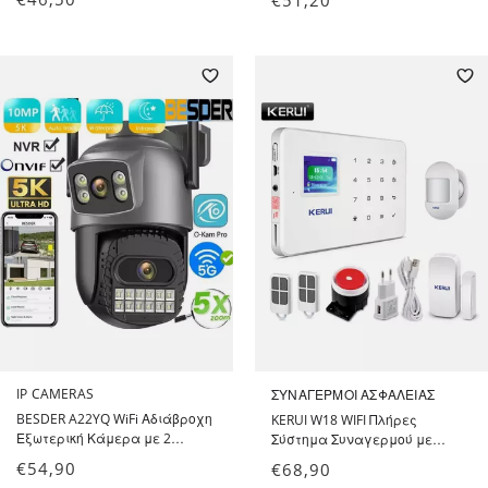
με Κάμερα HD 1 MP 120
Κουδούνι Νυχτερινή Όραση
μοίρες θέαση
170° Γωνία Θέασης - Color
Screen Peephole Door Camera
IP CAMERAS
ΣΥΝΑΓΕΡΜΟΊ ΑΣΦΑΛΕΊΑΣ
BESDER A22YQ WiFi Αδιάβροχη
KERUI W18 WIFI Πλήρες
Εξωτερική Κάμερα με 2
Σύστημα Συναγερμού με
Φακούς 8MP 4K με έγχρωμη
Ανιχνευτή Κίνησης, Αισθητήρα
€
54,90
€
68,90
νυχτερινή όραση με APP O-
Πόρτας, Σειρήνα, 2