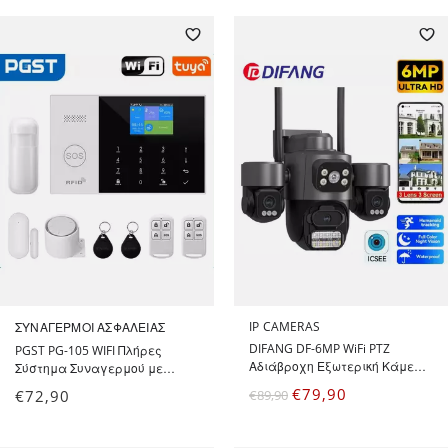
και έλεγχο μέσω WiFi,
τηλεφώνου GSM - Alarm
System
IP CAMERAS
ΣΥΝΑΓΕΡΜΟΊ ΑΣΦΑΛΕΊΑΣ
DIFANG DF-6MP WiFi PTZ
PGST PG-105 WIFI Πλήρες
Αδιάβροχη Εξωτερική Κάμερα
Σύστημα Συναγερμού με
με 3 Φακούς 6MP 5x Zoom με
Ανιχνευτή Κίνησης, Αισθητήρα
€
79,90
€
72,90
€
89,90
έγχρωμη νυχτερινή όραση και
Πόρτας, Σειρήνα, 2
iCSEE APP
Τηλεχειριστήρια, 2 Tags RFID
και έλεγχο μέσω WiFi,