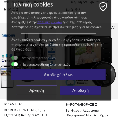
Ανεξάρτητος Ασύρματος
Εξωτερική Ασύρματη Σειρήνα
Πολιτική cookies
Ανιχνευτής Διαροής Αερίου -
για Συναγερμούς Ασφαλείας
€
34,50
€
35,90
Gas Leak Sensor Detector App
KERUI και Συμβατούς
Αυτός ο ιστότοπος χρησιμοποιεί cookies για την
Control
αποθήκευση πληροφοριών στον υπολογιστή σας.
Ανατρέξτε στην
πολιτική cookies
για περισσότερες
λεπτομέρειες σχετικά με την Πολιτική μας για τα cookies.
Αναλυτικά τα cookies για να δημιουργήσουμε καλύτερα
την εμπειρία χρήστη με βάση τις εμπειρίες προβολής της
σελίδας σας.
Απαραίτητα cookies
Παρακολούθηση Στατιστικών
Αποδοχή όλων
Άρνηση
Αποδοχή
IP CAMERAS
ΘΥΡΟΤΗΛΕΟΡΆΣΕΙΣ
BESDER K1H WiFi Αδιάβροχη
Set Θυροτηλεόρασης
Εξωτερική Κάμερα 4MP HD
Ηλεκτρονικό Ματάκι Πόρτας