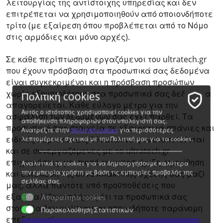
λειτουργίας της αντίστοιχης υπηρεσίας και δεν
επιτρέπεται να χρησιμοποιηθούν από οποιονδήποτε
τρίτο (με εξαίρεση όπου προβλέπεται από το Νόμο
στις αρμόδιες και μόνο αρχές).
Σε κάθε περίπτωση οι εργαζόμενοι του ultratech.gr
που έχουν πρόσβαση στα προσωπικά σας δεδομένα
είναι συγκεκριμένοι και η πρόσβαση προσώπων
χωρίς εξουσιοδότηση στα προσωπικά σας δεδομένα
Πολιτική cookies
απαγορεύεται. Κάθε εύλογο μέτρο για την
Αυτός ο ιστότοπος χρησιμοποιεί cookies για την
ασφάλιση των δεδομένων σας έχει παρθεί. Τα
αποθήκευση πληροφοριών στον υπολογιστή σας.
προσωπικά σας στοιχεία σε εξαιρετικά σπάνιες και
Ανατρέξτε στην
πολιτική cookies
για περισσότερες
ειδικές περιπτώσεις δύναται να γνωστοποιούνται
λεπτομέρειες σχετικά με την Πολιτική μας για τα cookies.
και σε συνεργαζόμενες με τo ultratech.gr
επιχειρήσεις, με σκοπό την υποστήριξη, προώθηση
Αναλυτικά τα cookies για να δημιουργήσουμε καλύτερα
την εμπειρία χρήστη με βάση τις εμπειρίες προβολής της
και εκτέλεση της συναλλακτικής σχέσης σας μαζί
σελίδας σας.
μας, αλλά πάντοτε υπό προϋποθέσεις που
εξασφαλίζουν πλήρως ότι τα προσωπικά σας
Απαραίτητα cookies
στοιχεία δεν υφίστανται οποιαδήποτε παράνομη
Παρακολούθηση Στατιστικών
επεξεργασία.