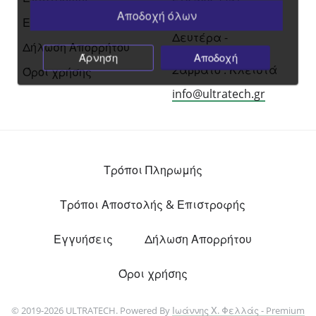
Αποδοχή όλων
09:00 am — 14:00pm
Εγγυήσεις
Δευτέρα -
Δήλωση Απορρήτου
Παρασκευή
Άρνηση
Αποδοχή
Σάββατο : Κλειστά
Όροι χρήσης
info@ultratech.gr
Τρόποι Πληρωμής
Τρόποι Αποστολής & Επιστροφής
Εγγυήσεις
Δήλωση Απορρήτου
Όροι χρήσης
© 2019-2026 ULTRATECH. Powered By
Ιωάννης Χ. Φελλάς - Premium