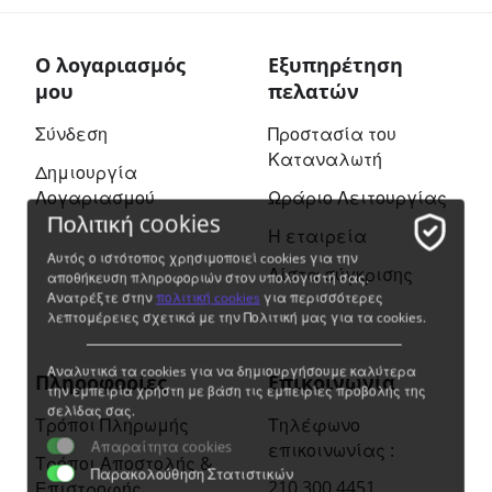
Ο λογαριασμός
Εξυπηρέτηση
μου
πελατών
Σύνδεση
Προστασία του
Καταναλωτή
Δημιουργία
Λογαριασμού
Ωράριο Λειτουργίας
Πολιτική cookies
Η εταιρεία
Αυτός ο ιστότοπος χρησιμοποιεί cookies για την
Λίστα σύγκρισης
αποθήκευση πληροφοριών στον υπολογιστή σας.
Ανατρέξτε στην
πολιτική cookies
για περισσότερες
λεπτομέρειες σχετικά με την Πολιτική μας για τα cookies.
Αναλυτικά τα cookies για να δημιουργήσουμε καλύτερα
Πληροφορίες
Επικοινωνία
την εμπειρία χρήστη με βάση τις εμπειρίες προβολής της
σελίδας σας.
Τρόποι Πληρωμής
Τηλέφωνο
Απαραίτητα cookies
επικοινωνίας :
Τρόποι Αποστολής &
Παρακολούθηση Στατιστικών
210 300 4451
Επιστροφής