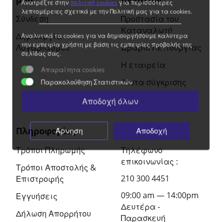
Ανατρέξτε στην
πολιτική cookies
για περισσότερες
λεπτομέρειες σχετικά με την Πολιτική μας για τα cookies.
Σύνδεση
Προστασία του
Καταναλωτή
Δημιουργία
Αναλυτικά τα cookies για να δημιουργήσουμε καλύτερα
την εμπειρία χρήστη με βάση τις εμπειρίες προβολής της
Λογαριασμού
Ωράριο Λειτουργίας
σελίδας σας.
Η εταιρεία
Απαραίτητα cookies
Λίστα σύγκρισης
Παρακολούθηση Στατιστικών
Αποδοχή όλων
Πληροφορίες
Επικοινωνία
Άρνηση
Αποδοχή
Τρόποι Πληρωμής
Τηλέφωνο
επικοινωνίας :
Τρόποι Αποστολής &
210 300 4451
Επιστροφής
09:00 am — 14:00pm
Εγγυήσεις
Δευτέρα -
Δήλωση Απορρήτου
Παρασκευή