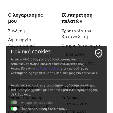
Ο λογαριασμός
Εξυπηρέτηση
μου
πελατών
Σύνδεση
Προστασία του
Καταναλωτή
Δημιουργία
Λογαριασμού
Ωράριο Λειτουργίας
Πολιτική cookies
Η εταιρεία
Αυτός ο ιστότοπος χρησιμοποιεί cookies για την
Λίστα σύγκρισης
αποθήκευση πληροφοριών στον υπολογιστή σας.
Ανατρέξτε στην
πολιτική cookies
για περισσότερες
λεπτομέρειες σχετικά με την Πολιτική μας για τα cookies.
Αναλυτικά τα cookies για να δημιουργήσουμε καλύτερα
Πληροφορίες
Επικοινωνία
την εμπειρία χρήστη με βάση τις εμπειρίες προβολής της
σελίδας σας.
Τρόποι Πληρωμής
Τηλέφωνο
Απαραίτητα cookies
επικοινωνίας :
Τρόποι Αποστολής &
Παρακολούθηση Στατιστικών
210 300 4451
Επιστροφής