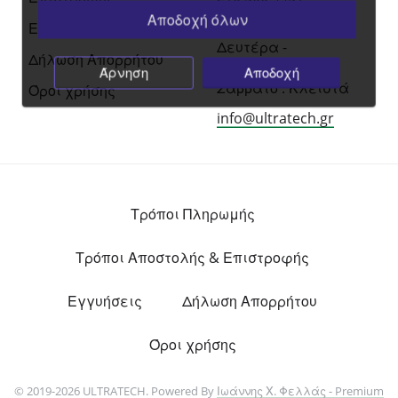
Αποδοχή όλων
09:00 am — 14:00pm
Εγγυήσεις
Δευτέρα -
Δήλωση Απορρήτου
Παρασκευή
Άρνηση
Αποδοχή
Σάββατο : Κλειστά
Όροι χρήσης
info@ultratech.gr
Τρόποι Πληρωμής
Τρόποι Αποστολής & Επιστροφής
Εγγυήσεις
Δήλωση Απορρήτου
Όροι χρήσης
© 2019-2026 ULTRATECH. Powered By
Ιωάννης Χ. Φελλάς - Premium