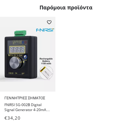
Παρόμοια προϊόντα
ΓΕΝΝΉΤΡΙΕΣ ΣΉΜΑΤΟΣ
FNIRSI SG-002Β Digital
Signal Generator 4-20mA 0-
10 with Rechargable Battery
€
34,20
- Γεννήτρια Σήματος με
Επαναφορτιζόμενη
Μπαταρία Λiθίου