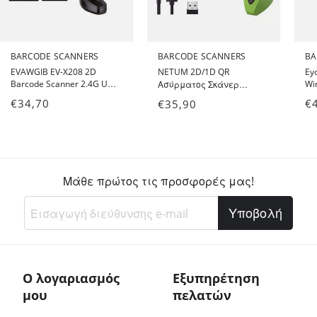
BARCODE SCANNERS
BARCODE SCANNERS
BA
EVAWGIB EV-X208 2D
NETUM 2D/1D QR
Ey
Barcode Scanner 2.4G USB
Wi
Ασύρματος Σκάνερ
wi
- Ενσύρματος
Χειρός 2.4G L8BLPro -
€
34,70
€
€
35,90
Ασ
Αναγνώστης Barcode 1D &
Wireless Barcode Laser
2D QR Code
Scanner
Ba
κα
Μάθε πρώτος τις προσφορές μας!
Υποβολή
Ο λογαριασμός
Εξυπηρέτηση
μου
πελατών