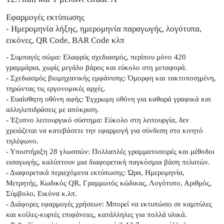
Εφαρμογές εκτύπωσης
- Ημερομηνία λήξης, ημερομηνία παραγωγής, λογότυπα,
εικόνες, QR Code, BAR Code κλπ
- Συμπαγές σώμα: Ελαφρύς σχεδιασμός, περίπου μόνο 420
γραμμάρια, χωρίς μεγάλο βάρος και εύκολο στη μεταφορά.
- Σχεδιασμός βιομηχανικής εμφάνισης: Όμορφη και τακτοποιημένη,
τηρώντας τις εργονομικές αρχές.
- Ευαίσθητη οθόνη αφής: Έγχρωμη οθόνη για καθαρά γραφικά και
αλληλεπιδράσεις με απόκριση.
- Έξυπνο λειτουργικό σύστημα: Εύκολο στη λειτουργία, δεν
χρειάζεται να κατεβάσετε την εφαρμογή για σύνδεση στο κινητό
τηλέφωνο.
- Υποστήριξη 28 γλωσσών: Πολλαπλές γραμματοσειρές και μέθοδοι
εισαγωγής, καλύπτουν μια διαφορετική παγκόσμια βάση πελατών.
- Διαφορετικά περιεχόμενα εκτύπωσης: Ώρα, Ημερομηνία,
Μετρητής, Κωδικός QR, Γραμμωτός κώδικας, Λογότυπο, Αριθμός,
Σύμβολο, Εικόνα κ.λπ.
- Διάφορες εφαρμογές χρήσεων: Μπορεί να εκτυπώσει σε καμπύλες
και κοίλες-κυρτές επιφάνειες, κατάλληλες για πολλά υλικά.