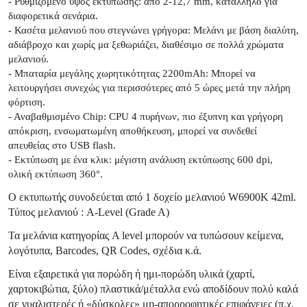
- Ρυθμιζόμενο ύψος εκτύπωσης: από 2-12,7 mm, κατάλληλο για
διαφορετικά σενάρια.
- Κασέτα μελανιού που στεγνώνει γρήγορα: Μελάνι με βάση διαλύτη,
αδιάβροχο και χωρίς μα ξεθωριάζει, διαθέσιμο σε πολλά χρώματα
μελανιού.
- Μπαταρία μεγάλης χωρητικότητας 2200mAh: Μπορεί να
λειτουργήσει συνεχώς για περισσότερες από 5 ώρες μετά την πλήρη
φόρτιση.
- Αναβαθμισμένο Chip: CPU 4 πυρήνων, πιο έξυπνη και γρήγορη
απόκριση, ενσωματωμένη αποθήκευση, μπορεί να συνδεθεί
απευθείας στο USB flash.
- Εκτύπωση με ένα κλικ: μέγιστη ανάλυση εκτύπωσης 600 dpi,
ολική εκτύπωση 360°.
Ο εκτυπωτής συνοδεύεται από 1 δοχείο μελανιού W6900K 42ml.
Τύπος μελανιού : A-Level (Grade A)
Τα μελάνια κατηγορίας A level μπορούν να τυπώσουν κείμενα,
λογότυπα, Barcodes, QR Codes, σχέδια κ.ά.
Είναι εξαιρετικά για πορώδη ή ημι-πορώδη υλικά (χαρτί,
χαρτοκιβώτια, ξύλο) πλαστικά/μέταλλα ενώ αποδίδουν πολύ καλά
σε γυαλιστερές ή «δύσκολες» μη-απορροφητικές επιφάνειες (π.χ.