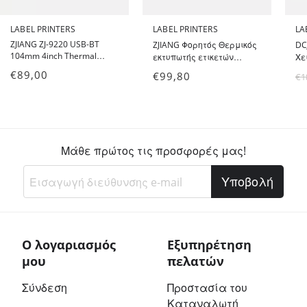
LABEL PRINTERS
LABEL PRINTERS
LA
ZJIANG ZJ-9220 USB-BT
ZJIANG Φορητός Θερμικός
DC
104mm 4inch Thermal
εκτυπωτής ετικετών
Χε
Label Printer Bluetooth &
110mm Bluetooth & USB ZJ-
Co
€
89,00
€
99,80
€
1
USB - Φορητός Θερμικός
9220-BT-LH με βάση
12
εκτυπωτής ετικετών
ετικετών - Thermal Label
Gra
πλάτους 104mm
Printer Bluetooth & USB
Han
110mm - 4 inch
Μάθε πρώτος τις προσφορές μας!
Υποβολή
Ο λογαριασμός
Εξυπηρέτηση
μου
πελατών
Σύνδεση
Προστασία του
Καταναλωτή