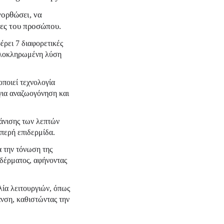
νορθώσει, να
δες του προσώπου.
ρει 7 διαφορετικές
 ολοκληρωμένη λύση
ποιεί τεχνολογία
 για αναζωογόνηση και
άνισης των λεπτών
μπερή επιδερμίδα.
α την τόνωση της
 δέρματος, αφήνοντας
λία λειτουργιών, όπως
νση, καθιστώντας την