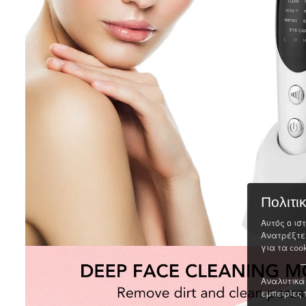
Πολιτι
Αυτός ο ισ
Ανατρέξτε
για τα cook
Αναλυτικά 
εμπειρίες 