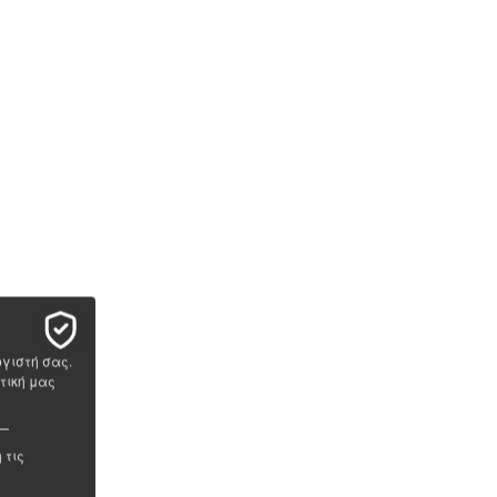
ογιστή σας.
τική μας
 τις