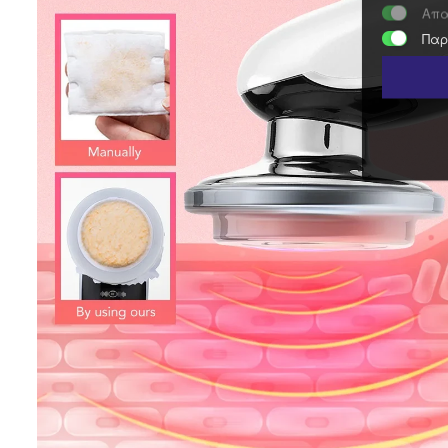
Απα
Παρ