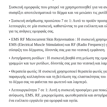
Συσκευή ομορφιάς που μπορεί να χρησιμοποιηθεί για να α
συσφίξει αποτελεσματικά το δέρμα και να μειώσει τις ρυτί
• Συσκευή ανόρθωσης προσώπου 7 σε 1: Αυτό το προϊόν προσφέ
λειτουργίες σε μία συσκευή, καθιστώντας το μια ευέλικτη και
για τις ανάγκες ομορφιάς σας.
• EMS RF Microcurrent Skin Rejuvenation : Η συσκευή χρησιμο
EMS (Electrical Muscle Stimulation) και RF (Radio Frequency)
σύσφιξη του δέρματος, δίνοντάς σας μια πιο νεανική εμφάνιση.
• Αντιγήρανση ρυτίδων : Η συσκευή βοηθά στη μείωση της εμφ
γραμμών και των ρυτίδων, δίνοντάς σας μια πιο νεανική και λα
• Θεραπεία φωτός: Η συσκευή χρησιμοποιεί θεραπεία φωτός γι
παραγωγής κολλαγόνου και τη βελτίωση της ελαστικότητας του
το δέρμα σας να φαίνεται πιο φωτεινό και λαμπερό.
• Λειτουργικότητα 7 σε 1: Αυτή η συσκευή προσφέρει μια ποικι
ανύψωση, EMS, RF, μικρορεύματα, φωτοθεραπεία και αντιγήρα
ένα ευέλικτο εργαλείο για ομορφιά και υγεία.