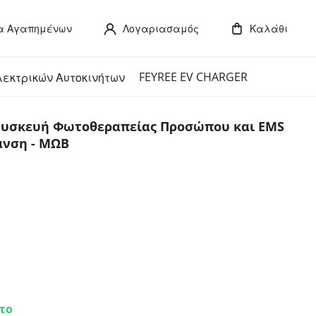
α Αγαπημένων
Λογαριασαμός
Καλάθι
FEYREE EV CHARGER
λεκτρικών Αυτοκινήτων
 Συσκευή Φωτοθεραπείας Προσώπου και EMS
ανση - ΜΩΒ
το