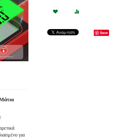
Save
 Μάτια
r
ιρετικά
διασμένο για