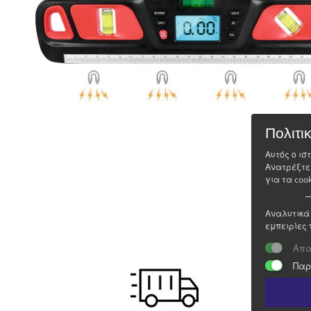
Πολιτι
Αυτός ο ισ
Ανατρέξτε
για τα cook
Αναλυτικά 
εμπειρίες 
Απα
Παρ