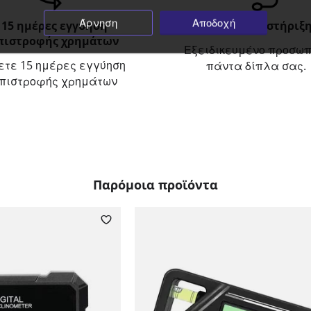
Άρνηση
Αποδοχή
15 ημέρες εγγύηση
Τεχνική υποστήριξη
πιστροφής χρημάτων
Εξειδικευμένο προσωπ
ετε 15 ημέρες εγγύηση
πάντα δίπλα σας.
πιστροφής χρημάτων
Παρόμοια προϊόντα