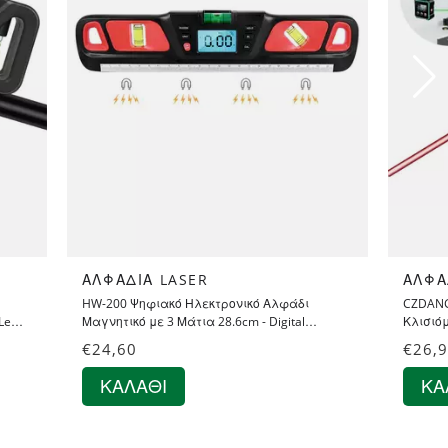
ΑΛΦΆΔΙΑ LASER
ΑΛΦΆ
HW-200 Ψηφιακό Ηλεκτρονικό Αλφάδι
CZDANG
Level
Μαγνητικό με 3 Μάτια 28.6cm - Digital
Κλισιό
Magnetic Level Bubble Protractor Inclinometer
Τεσσάρω
€
24,60
€
26,
Inclino
ΚΑΛΆΘΙ
ΚΑ