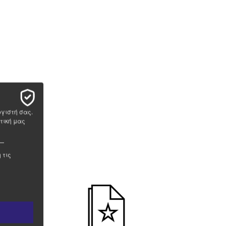
ογιστή σας.
τική μας
 τις