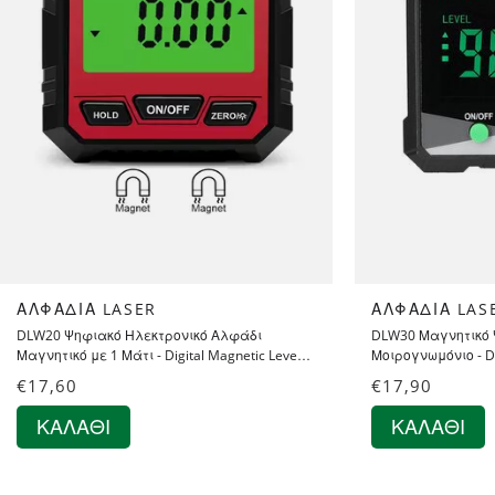
ΑΛΦΆΔΙΑ LASER
ΑΛΦΆΔΙΑ LAS
DLW20 Ψηφιακό Ηλεκτρονικό Αλφάδι
DLW30 Μαγνητικό 
Μαγνητικό με 1 Μάτι - Digital Magnetic Level
Μοιρογνωμόνιο - Dig
Bubble Protractor Inclinometer
Inclinometer OEM
€
17,60
€
17,90
ΚΑΛΆΘΙ
ΚΑΛΆΘΙ