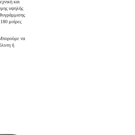
εχνική και
θμης υψηλής
ευθυγράμμισης
 180 μοίρες
 Μπορούμε να
όλυτη ή