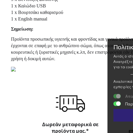
1 x Καλώδιο USB
1 x Βουρτσάκι καθαρισμού
1 x English manual
Σημείωση:
Προϊόντα προσωπικής υγιεινής και φροντίδας και γενικά προϊόντ
Πολιτι
έρχονται σε επαφή με το ανθρώπινο σώμα, όπως ακουστικά βαρ
κουρευτικές ή ξυριστικές μηχανές κ.λπ, δεν επιστρέφονται εάν έχ
Αυτός ο ισ
χρήση ή δοκιμή αυτών.
Ανατρέξτε
για τα cook
Αναλυτικά 
εμπειρίες 
Απα
Παρ
Δωρεάν μεταφορικά σε
προϊόντα μας.*
ε