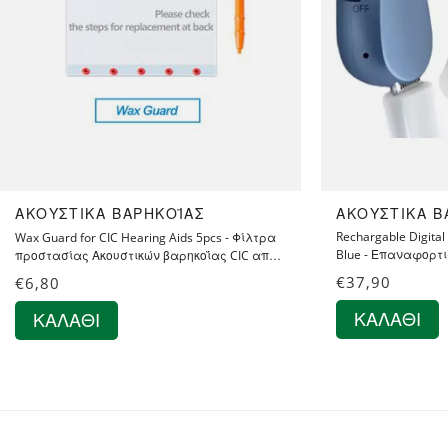
ΑΚΟΥΣΤΙΚΆ ΒΑΡΗΚΟΪ́ΑΣ
ΑΚΟΥΣΤΙΚΆ ΒΑ
Rechargable Digital
Wax Guard for CIC Hearing Aids 5pcs - Φίλτρα
Blue - Επαναφορτι
προστασίας Ακουστικών βαρηκοΐας CIC από
Ενίσχυσης Ακοής -
κερί και υγρασία 5 τεμ.
€
37,90
€
6,80
Προγράμματα Λει
ΚΑΛΆΘΙ
ΚΑΛΆΘΙ