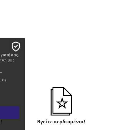
ογιστή σας.
τική μας
 τις
!
Βγείτε κερδισμένοι!