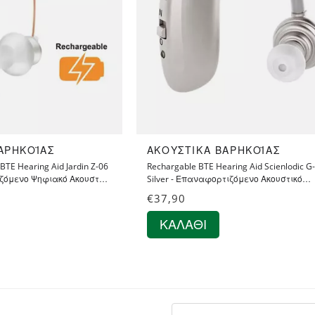
ΡΗΚΟΪ́ΑΣ
ΑΚΟΥΣΤΙΚΆ ΒΑΡΗΚΟΪ́ΑΣ
 BTE Hearing Aid Jardin Z-06
Rechargable BTE Hearing Aid Scienlodic G
ζόμενο Ψηφιακό Ακουστικό
Silver - Επαναφορτιζόμενο Ακουστικό
 Βαρηκοΐας με 2
Ενίσχυσης Ακοής - Βαρηκοΐας με 4
€
37,90
τουργίας
Προγράμματα Λειτουργίας NS
ΚΑΛΆΘΙ