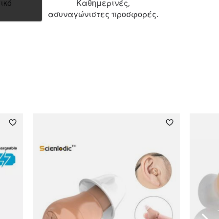
ικό
Καθημερινές,
ασυναγώνιστες προσφορές.