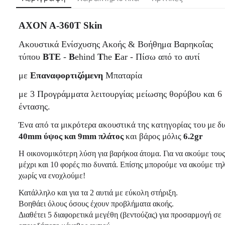
AXON A-360T Skin
Ακουστικά Ενίσχυσης Ακοής & Βοήθημα Βαρηκοΐας
τύπου
BTE
-
B
ehind
T
he
E
ar - Πίσω από το αυτί
με
Επαναφορτιζόμενη
Μπαταρία
με 3 Προγράμματα λειτουργίας μείωσης θορύβου και 6 
έντασης.
Ένα από τα μικρότερα ακουστικά της κατηγορίας του με δ
40mm ύψος και 9mm πλάτος
και βάρος μόλις
6.2gr
Η οικονομικότερη λύση για βαρήκοα άτομα. Για να ακούμε τους
μέχρι και 10 φορές πιο δυνατά. Επίσης μπορούμε να ακούμε τ
χωρίς να ενοχλούμε!
Κατάλληλο και για τα 2 αυτιά με εύκολη στήριξη.
Βοηθάει όλους όσους έχουν προβλήματα ακοής.
Διαθέτει 5 διαφορετικά μεγέθη (βεντούζας) για προσαρμογή σε