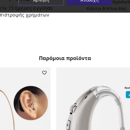
Εξειδικευμένο προσωπ
ετε 15 ημέρες εγγύηση
πάντα δίπλα σας.
πιστροφής χρημάτων
Παρόμοια προϊόντα