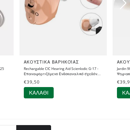
ΑΚΟΥΣΤΙΚΆ ΒΑΡΗΚΟΪ́ΑΣ
ΑΚΟΥΣ
-25
Rechargable CIC Hearing Aid Scienlodic G-17 -
Jardin 9
Επαναφορτιζόμενο Ενδοκαναλικό σχεδόν
Ψηφιακ
Αόρατο Ακουστικό Ενίσχυσης Ακοής -
Ενίσχυ
€
39,50
€
39,
Βαρηκοΐας
ΚΑΛΆΘΙ
ΚΑ