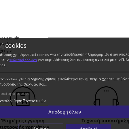
α τα οποία
κή cookies
ηκοΐας,
ει γίνει
τότοπος χρησιμοποιεί cookies για την αποθήκευση πληροφοριών στον υπολ
 στην
πολιτική cookies
για περισσότερες λεπτομέρειες σχετικά με την Πολι
ies.
τα cookies για να δημιουργήσουμε καλύτερα την εμπειρία χρήστη με βάση
προβολής της σελίδας σας.
ραίτητα cookies
ακολούθηση Στατιστικών
Αποδοχή όλων
15 ημέρες εγγύηση
Τεχνική υποστήριξη
πιστροφής χρημάτων
Άρνηση
Αποδοχή