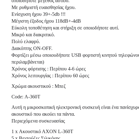
οποιοδήποτε μέγεθος αυτιού.
Με ρυθμιστή ευαισθησίας ήχου.
Ενίσχυση ήχου 39+-5db !!!
Μέγιστη έξοδος ήχου 118dB+-4dB
Εύκολη τοποθέτηση και στήριξη σε οποιοδήποτε αυτί.
Μικρό και διακριτικό.
Πολύ ελαφρύ.
Διακόπτης ON-OFF.
Φορτίζει μέσω οποιουδήποτε USB φορτιστή κινητού τηλεφώνου
περιλαμβάνεται)
Χρόνος φόρτισης : Περίπου 4-6 ώρες
Χρόνος λειτουργίας : Περίπου 60 ώρες
Χρώμα ακουστικού : Μπεζ
Code: Α-360Τ
Αυτή η μικροσκοπική ηλεκτρονική συσκευή είναι ένα πανίσχυρ
ακουστικό που ακούει τα πάντα.
Περιεχόμενα συσκευασίας
1 x Ακουστικό ΑΧΟΝ L-360Τ
5 x Βεντούζες Σιλικόνης