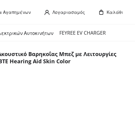
α Αγαπημένων
Λογαριασαμός
Καλάθι
FEYREE EV CHARGER
λεκτρικών Αυτοκινήτων
κουστικό Βαρηκοΐας Μπεζ με Λειτουργίες
TE Hearing Aid Skin Color